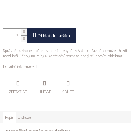
Přidat do košíku
Správně padnoucí košile by neměla chybět v šatníku žádného muže. Rozdíl
mezi košilí šitou na míru a konfekční poznáte hned při prvním obléknutí.
Detailní informace
ZEPTAT SE
HLÍDAT
SDÍLET
Popis
Diskuze