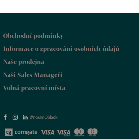
Z
á
p
Obchodní podmínky
a
t
Informace o zpracování osobních údajů
í
Naše prodejna
Naši Sales Manageři
Volná pracovní místa
#nosimOblack