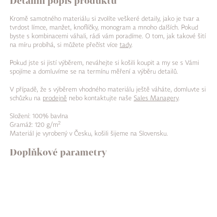
Detailní popis produktu
Kromě samotného materiálu si zvolíte veškeré detaily, jako je tvar a
tvrdost límce, manžet, knoflíčky, monogram a mnoho dalších. Pokud
byste s kombinacemi váhali, rádi vám poradíme. O tom, jak takové šití
na míru probíhá, si můžete přečíst více
tady
.
Pokud jste si jistí výběrem, neváhejte si košili koupit a my se s Vámi
spojíme a domluvíme se na termínu měření a výběru detailů.
V případě, že s výběrem vhodného materiálu ještě váháte, domluvte si
schůzku na
prodejně
nebo kontaktujte naše
Sales Managery
.
Složení: 100% bavlna
2
Gramáž: 120 g/m
Materiál je vyrobený v Česku, košili šijeme na Slovensku.
Doplňkové parametry