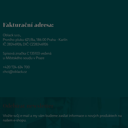
Fakturační adresa:
Oblack s.r.o.,
Prvního pluku 621/8a, 186 00 Praha - Karlín
IČ: 28246926, DIČ: CZ28246926
Spisová značka C 135103 vedená
u Městského soudu v Praze
+420 724 634 700
chci@oblack.cz
Odebírat newsletter
Vložte svůj e-mail a my vám budeme zasílat informace o nových produktech na
našem e-shopu.