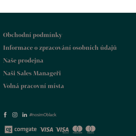
Z
á
p
Obchodní podmínky
a
t
Informace o zpracování osobních údajů
í
Naše prodejna
Naši Sales Manageři
Volná pracovní místa
#nosimOblack