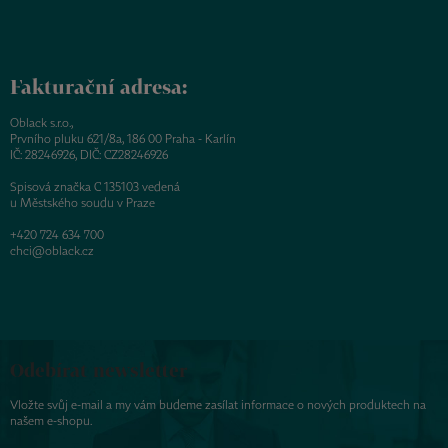
Fakturační adresa:
Oblack s.r.o.,
Prvního pluku 621/8a, 186 00 Praha - Karlín
IČ: 28246926, DIČ: CZ28246926
Spisová značka C 135103 vedená
u Městského soudu v Praze
+420 724 634 700
chci@oblack.cz
Odebírat newsletter
Vložte svůj e-mail a my vám budeme zasílat informace o nových produktech na
našem e-shopu.