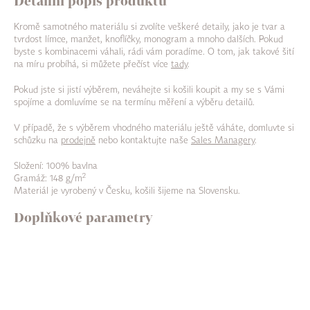
Detailní popis produktu
Kromě samotného materiálu si zvolíte veškeré detaily, jako je tvar a
tvrdost límce, manžet, knoflíčky, monogram a mnoho dalších. Pokud
byste s kombinacemi váhali, rádi vám poradíme. O tom, jak takové šití
na míru probíhá, si můžete přečíst více
tady
.
Pokud jste si jistí výběrem, neváhejte si košili koupit a my se s Vámi
spojíme a domluvíme se na termínu měření a výběru detailů.
V případě, že s výběrem vhodného materiálu ještě váháte, domluvte si
schůzku na
prodejně
nebo kontaktujte naše
Sales Managery
.
Složení: 100% bavlna
2
Gramáž: 148 g/m
Materiál je vyrobený v Česku, košili šijeme na Slovensku.
Doplňkové parametry