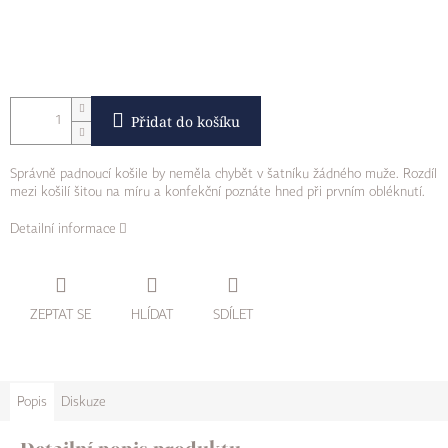
Přidat do košíku
Správně padnoucí košile by neměla chybět v šatníku žádného muže. Rozdíl
mezi košilí šitou na míru a konfekční poznáte hned při prvním obléknutí.
Detailní informace
ZEPTAT SE
HLÍDAT
SDÍLET
Popis
Diskuze