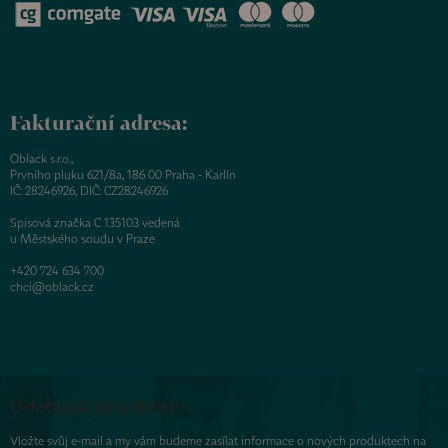
Fakturační adresa:
Oblack s.r.o.,
Prvního pluku 621/8a, 186 00 Praha - Karlín
IČ: 28246926, DIČ: CZ28246926
Spisová značka C 135103 vedená
u Městského soudu v Praze
+420 724 634 700
chci@oblack.cz
Odebírat newsletter
Vložte svůj e-mail a my vám budeme zasílat informace o nových produktech na