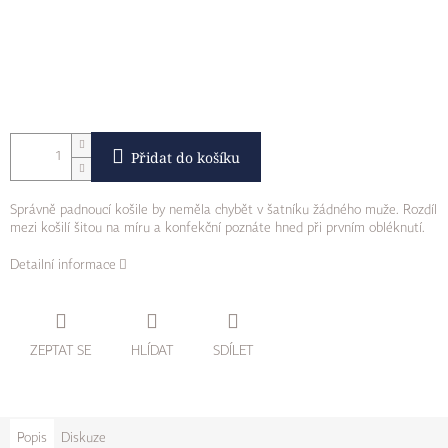
Přidat do košíku
Správně padnoucí košile by neměla chybět v šatníku žádného muže. Rozdíl
mezi košilí šitou na míru a konfekční poznáte hned při prvním obléknutí.
Detailní informace
ZEPTAT SE
HLÍDAT
SDÍLET
Popis
Diskuze