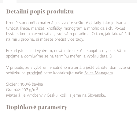
Detailní popis produktu
Kromě samotného materiálu si zvolíte veškeré detaily, jako je tvar a
tvrdost límce, manžet, knoflíčky, monogram a mnoho dalších. Pokud
byste s kombinacemi váhali, rádi vám poradíme. O tom, jak takové šití
na míru probíhá, si můžete přečíst více
tady
.
Pokud jste si jistí výběrem, neváhejte si košili koupit a my se s Vámi
spojíme a domluvíme se na termínu měření a výběru detailů.
V případě, že s výběrem vhodného materiálu ještě váháte, domluvte si
schůzku na
prodejně
nebo kontaktujte naše
Sales Managery
.
Složení: 100% bavlna
2
Gramáž: 107 g/m
Materiál je vyrobený v Česku, košili šijeme na Slovensku.
Doplňkové parametry