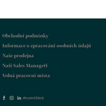
Z
á
p
Obchodní podmínky
a
t
Informace o zpracování osobních údajů
í
Naše prodejna
Naši Sales Manageři
Volná pracovní místa
#nosimOblack