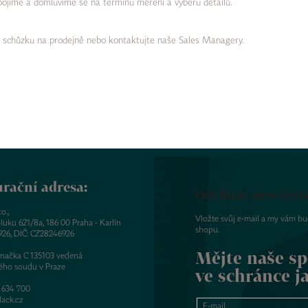
 spojíme a domluvíme se na termínu měření a výběru detailů.
i schůzku na prodejně nebo kontaktujte naše Sales Managery.
rační adresa:
Odebírat newslett
o.,
Vložte svůj e-mail a my vám b
luku 621/8a, 186 00 Praha - Karlín
shopu.
926, DIČ: CZ28246926
Mějte naše sp
značka C 135103 vedená
ého soudu v Praze
ve schránce j
 634 700
ack.cz
E-mail