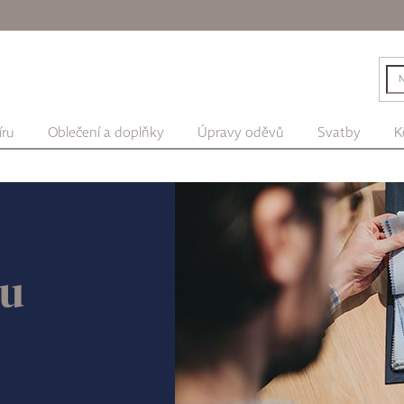
íru
Oblečení a doplňky
Úpravy oděvů
Svatby
K
ru