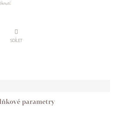
éknutí.
SDÍLET
lňkové parametry