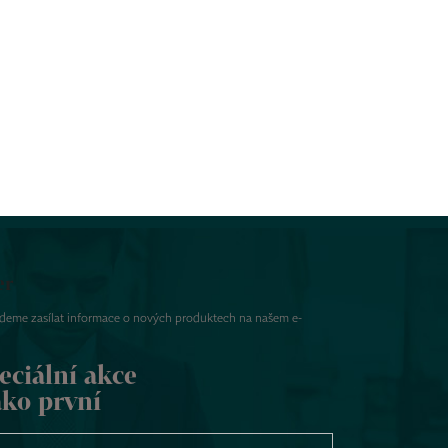
er
udeme zasílat informace o nových produktech na našem e-
eciální akce
ako první