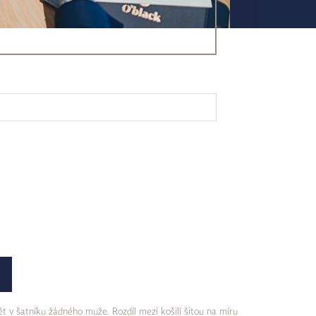
t v šatníku žádného muže. Rozdíl mezi košilí šitou na míru