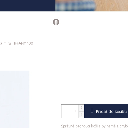
na míru TIFFANY 100
Přidat do košíku
Správně padnoucí košile by neměla chybě