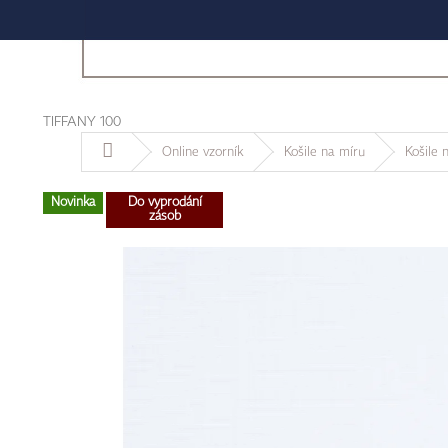
TIFFANY 100
Domů
Online vzorník
Košile na míru
Košile 
Novinka
Do vyprodání
zásob