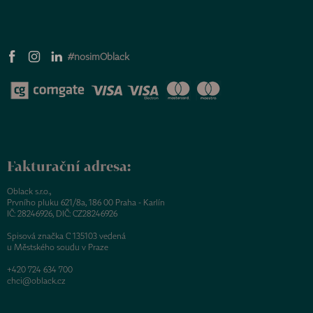
#nosimOblack
Fakturační adresa:
Oblack s.r.o.,
Prvního pluku 621/8a, 186 00 Praha - Karlín
IČ: 28246926, DIČ: CZ28246926
Spisová značka C 135103 vedená
u Městského soudu v Praze
+420 724 634 700
chci@oblack.cz