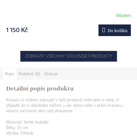
Skladem
1 150 Kč
Do košíku
ZOBRAZIT VŠECHNY SOUVISEJÍCÍ PRODUKTY
Popis
Podobné (8)
Diskuze
Detailní popis produktu
Kravatu si můžete zakoupit v naší prodejně nebo přes e-shop. V
případě, že si objednáte měření u vás doma nebo v práci, kravatu i
ostatní sortiment vám rádi přivezeme.
Materiál: 100% hedvábí
Šířka: 7,5 cm
Výroba: O'black