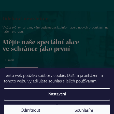
Odebírat newsletter
Vložte svůj e-mail a my vám budeme zasílat informace o nových produktech na
našem e-shopu.
Mějte naše speciální akce
ve schránce jako první
E-mail
PŘIHLÁSIT SE
Tento web používá soubory cookie. Dalším procházením
tohoto webu vyjadřujete souhlas s jejich používáním.
NAPSAT ZPRÁVU
Nastavení
Odmítnout
Souhlasím
Vytvořil Shoptet