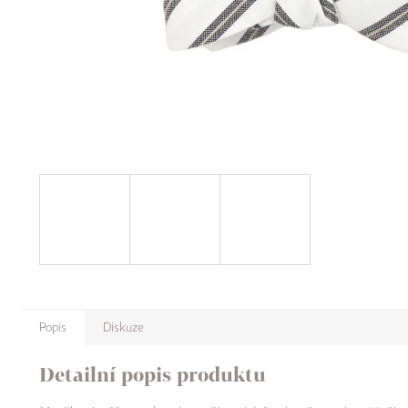
Popis
Diskuze
Detailní popis produktu