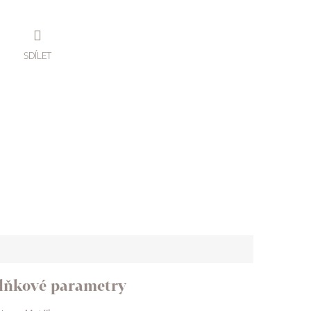
SDÍLET
lňkové parametry