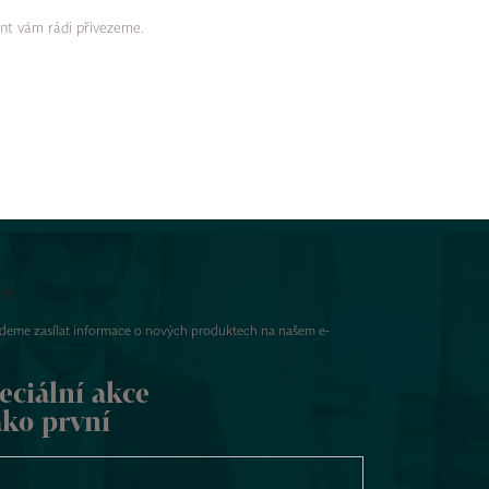
ent vám rádi přivezeme.
er
udeme zasílat informace o nových produktech na našem e-
eciální akce
ako první