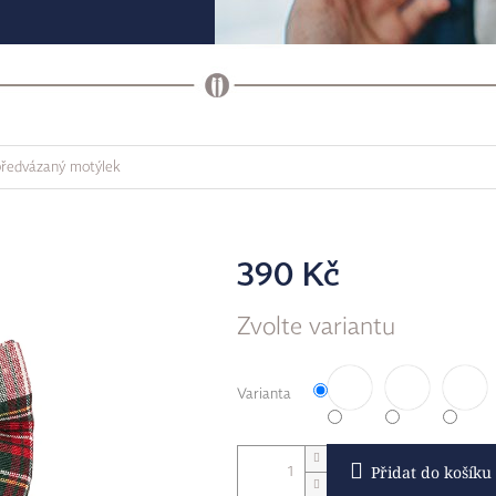
předvázaný motýlek
390 Kč
Měrná
Zvolte variantu
cena:
Varianta
Přidat do košíku