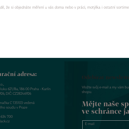
dě, že si objednáte měření u vás doma nebo v práci, motýlka i ostatní sortim
rační adresa:
Odebírat newslett
o.,
Vložte svůj e-mail a my vám b
luku 621/8a, 186 00 Praha - Karlín
shopu.
926, DIČ: CZ28246926
Mějte naše sp
značka C 135103 vedená
ého soudu v Praze
ve schránce j
 634 700
ack.cz
E-mail