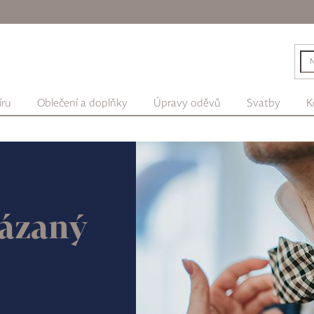
íru
Oblečení a doplňky
Úpravy oděvů
Svatby
K
vázaný