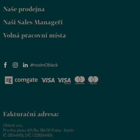
Naše prodejna
Naši Sales Manageři
Volná pracovní místa
#nosimOblack
Fakturační adresa:
Oblack s.r.o.,
Prvního pluku 621/8a, 186 00 Praha - Karlín
IČ: 28246926, DIČ: CZ28246926