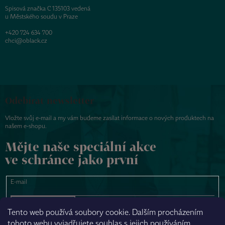
Spisová značka C 135103 vedená
u Městského soudu v Praze
+420 724 634 700
chci@oblack.cz
Odebírat newsletter
Vložte svůj e-mail a my vám budeme zasílat informace o nových produktech na
našem e-shopu.
Mějte naše speciální akce
ve schránce jako první
E-mail
PŘIHLÁSIT SE
Tento web používá soubory cookie. Dalším procházením
tohoto webu vyjadřujete souhlas s jejich používáním.