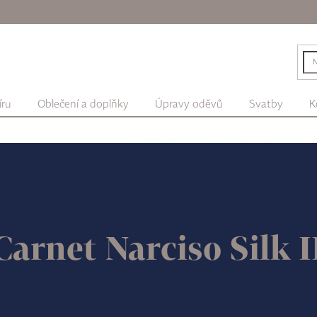
íru
Oblečení a doplňky
Úpravy oděvů
Svatby
K
Carnet Narciso Silk 