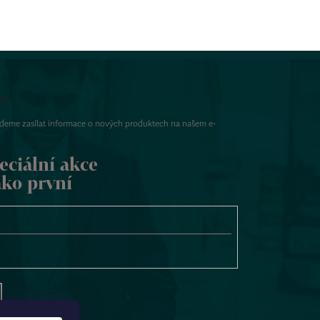
er
udeme zasílat informace o nových produktech na našem e-
eciální akce
ako první