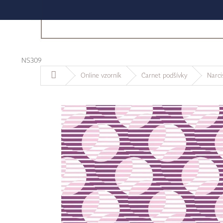
NS309
Domů
Online vzorník
Carnet podšívky
Narcis