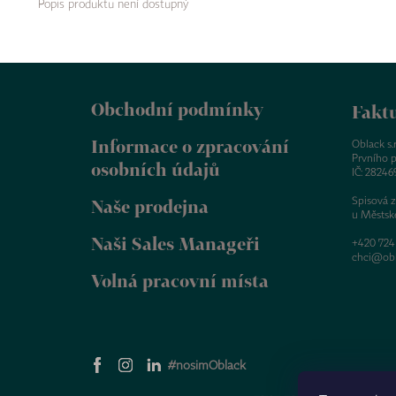
Popis produktu není dostupný
Z
á
Obchodní podmínky
p
Faktu
a
Informace o zpracování
t
Oblack s.r.
Prvního p
í
osobních údajů
IČ: 28246
Spisová 
Naše prodejna
u Městsk
Naši Sales Manageři
+420 724
chci@obl
Volná pracovní místa
#nosimOblack