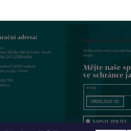
rační adresa:
Odebírat newslett
o.,
Vložte svůj e-mail a my vám b
luku 621/8a, 186 00 Praha - Karlín
shopu.
926, DIČ: CZ28246926
Mějte naše sp
značka C 135103 vedená
ého soudu v Praze
ve schránce j
 634 700
ack.cz
E-mail
PŘIHLÁSIT SE
NAPSAT ZPRÁVU