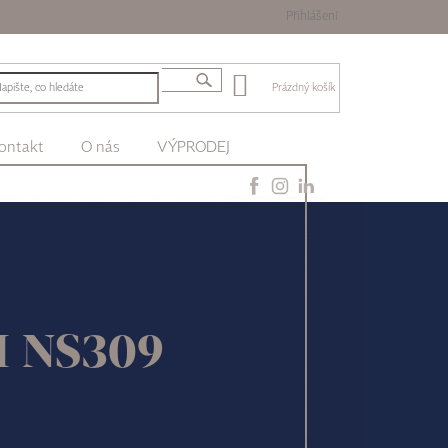
Přihlášení
Prázdný košík
ontakt
O nás
VÝPRODEJ
II NS309