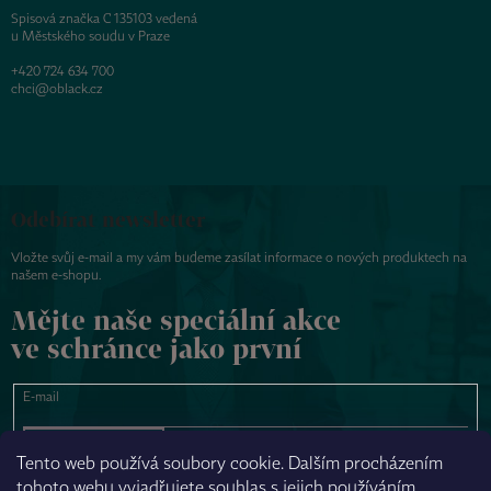
Spisová značka C 135103 vedená
u Městského soudu v Praze
+420 724 634 700
chci@oblack.cz
Odebírat newsletter
Vložte svůj e-mail a my vám budeme zasílat informace o nových produktech na
našem e-shopu.
Mějte naše speciální akce
ve schránce jako první
E-mail
PŘIHLÁSIT SE
Tento web používá soubory cookie. Dalším procházením
tohoto webu vyjadřujete souhlas s jejich používáním.