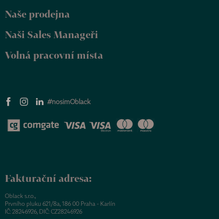
Naše prodejna
Naši Sales Manageři
Volná pracovní místa
#nosimOblack
Fakturační adresa:
Oblack s.r.o.,
Prvního pluku 621/8a, 186 00 Praha - Karlín
IČ: 28246926, DIČ: CZ28246926