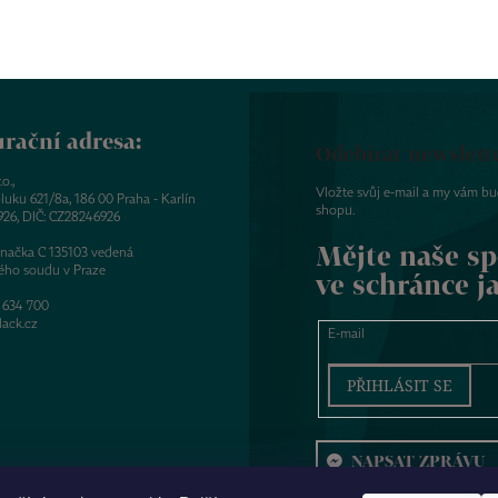
rační adresa:
Odebírat newslett
o.,
Vložte svůj e-mail a my vám b
luku 621/8a, 186 00 Praha - Karlín
shopu.
926, DIČ: CZ28246926
Mějte naše sp
značka C 135103 vedená
ého soudu v Praze
ve schránce j
 634 700
ack.cz
E-mail
PŘIHLÁSIT SE
NAPSAT ZPRÁVU