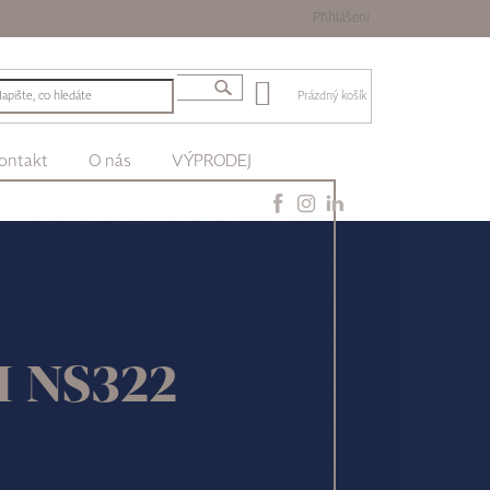
Přihlášení
Prázdný košík
ontakt
O nás
VÝPRODEJ
II NS322