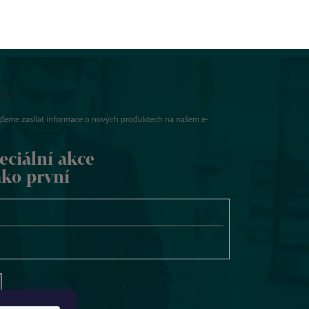
er
udeme zasílat informace o nových produktech na našem e-
eciální akce
ako první