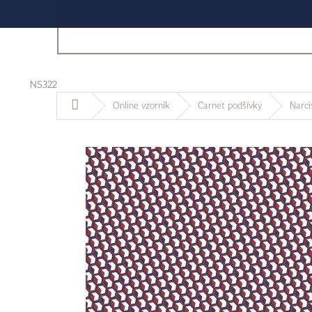
NS322
Domů
Online vzorník
Carnet podšívky
Narcis