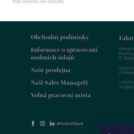
Popis produktu není dostupný
Z
á
Obchodní podmínky
p
Faktu
a
Informace o zpracování
t
Oblack s.r.
Prvního p
í
osobních údajů
IČ: 28246
Spisová 
Naše prodejna
u Městsk
Naši Sales Manageři
+420 724
chci@obl
Volná pracovní místa
#nosimOblack