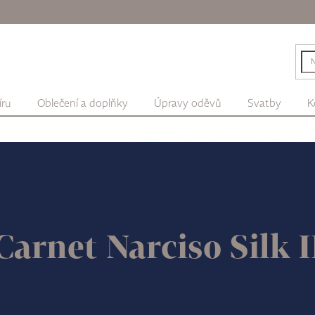
íru
Oblečení a doplňky
Úpravy oděvů
Svatby
K
Carnet Narciso Silk 