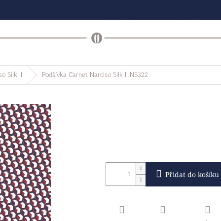
o Silk II
Podšívka Carnet Narciso Silk II NS322
Přidat do košíku