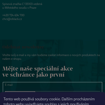
Spisová značka C 135103 vedená
u Městského soudu v Praze
+420 724 634 700
chci@oblack.cz
Odebírat newsletter
Vložte svůj e-mail a my vám budeme zasílat informace o nových produktech na
našem e-shopu.
Mějte naše speciální akce
ve schránce jako první
E-mail
PŘIHLÁSIT SE
Tento web používá soubory cookie. Dalším procházením
tohoto webu vyjadřujete souhlas s jejich používáním.