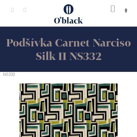
Přejít
na
obsah
Podšívka Carnet Narciso
Silk II NS332
NS332