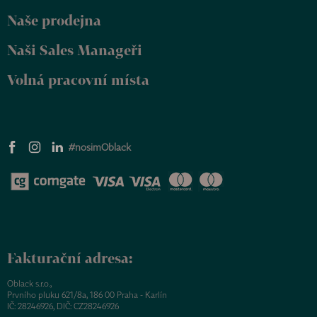
Naše prodejna
Naši Sales Manageři
Volná pracovní místa
#nosimOblack
Fakturační adresa:
Oblack s.r.o.,
Prvního pluku 621/8a, 186 00 Praha - Karlín
IČ: 28246926, DIČ: CZ28246926