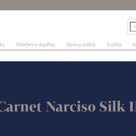
íru
Oblečení a doplňky
Úpravy oděvů
Svatby
K
Carnet Narciso Silk 