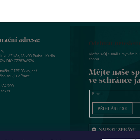
rační adresa:
Odebírat newslett
o.,
Vložte svůj e-mail a my vám b
luku 621/8a, 186 00 Praha - Karlín
shopu.
926, DIČ: CZ28246926
Mějte naše sp
značka C 135103 vedená
ého soudu v Praze
ve schránce j
 634 700
ack.cz
E-mail
PŘIHLÁSIT SE
NAPSAT ZPRÁVU