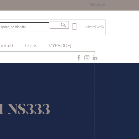
Přihlášení
Prázdný košík
ontakt
O nás
VÝPRODEJ
II NS333