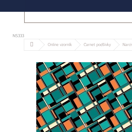
NS333
Domů
Online vzorník
Carnet podšívky
Narcis