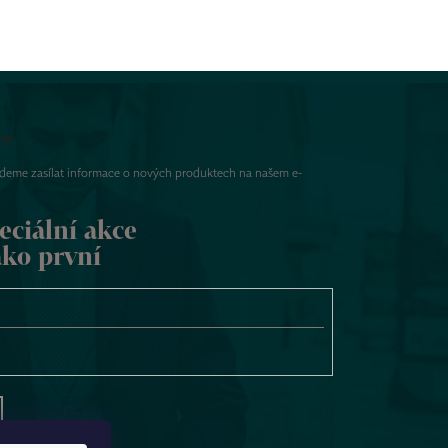
er
udeme zasílat informace o nových produktech na našem e-
eciální akce
ako první