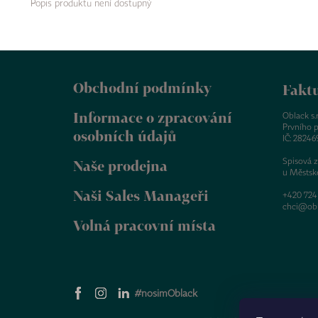
Popis produktu není dostupný
Z
á
Obchodní podmínky
p
Faktu
a
Informace o zpracování
t
Oblack s.r.
Prvního p
í
osobních údajů
IČ: 28246
Spisová 
Naše prodejna
u Městsk
Naši Sales Manageři
+420 724
chci@obl
Volná pracovní místa
#nosimOblack