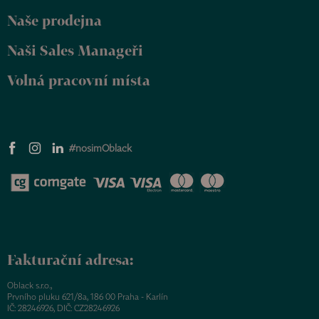
Naše prodejna
Naši Sales Manageři
Volná pracovní místa
#nosimOblack
Fakturační adresa:
Oblack s.r.o.,
Prvního pluku 621/8a, 186 00 Praha - Karlín
IČ: 28246926, DIČ: CZ28246926