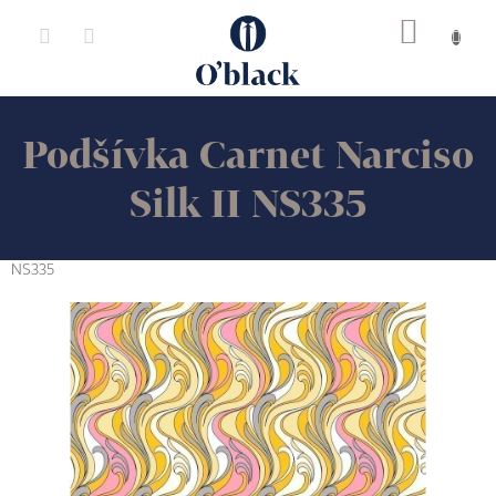
Přejít
na
obsah
Podšívka Carnet Narciso
Silk II NS335
NS335