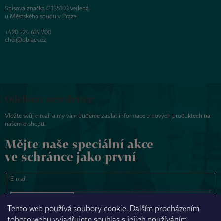
Spisová značka C 135103 vedená
u Městského soudu v Praze
+420 724 634 700
chci@oblack.cz
Odebírat newsletter
Vložte svůj e-mail a my vám budeme zasílat informace o nových produktech na
našem e-shopu.
Mějte naše speciální akce
ve schránce jako první
E-mail
PŘIHLÁSIT SE
Tento web používá soubory cookie. Dalším procházením
tohoto webu vyjadřujete souhlas s jejich používáním.