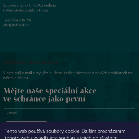
Spisová značka C 135103 vedená
u Městského soudu v Praze
+420 724 634 700
chci@oblack.cz
Odebírat newsletter
Vložte svůj e-mail a my vám budeme zasílat informace o nových produktech na
našem e-shopu.
Mějte naše speciální akce
ve schránce jako první
E-mail
PŘIHLÁSIT SE
Tento web používá soubory cookie. Dalším procházením
tohoto webu vyjadřujete souhlas s jejich používáním.