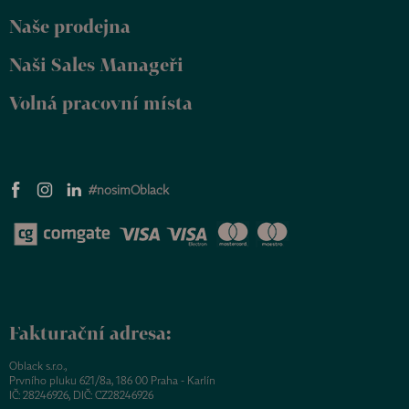
Naše prodejna
Naši Sales Manageři
Volná pracovní místa
#nosimOblack
Fakturační adresa:
Oblack s.r.o.,
Prvního pluku 621/8a, 186 00 Praha - Karlín
IČ: 28246926, DIČ: CZ28246926