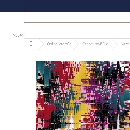
NS349
Domů
Online vzorník
Carnet podšívky
Narcis