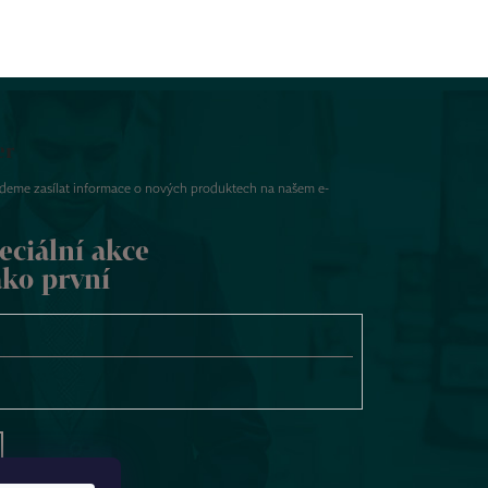
er
udeme zasílat informace o nových produktech na našem e-
eciální akce
ako první