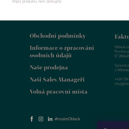
Popis produktu není dostupný
Z
á
Obchodní podmínky
p
Faktu
a
Informace o zpracování
t
Oblack s.r.
Prvního p
í
osobních údajů
IČ: 28246
Spisová 
Naše prodejna
u Městsk
Naši Sales Manageři
+420 724
chci@obl
Volná pracovní místa
#nosimOblack