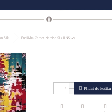
o Silk II
Podšívka Carnet Narciso Silk II NS349
Přidat do košíku