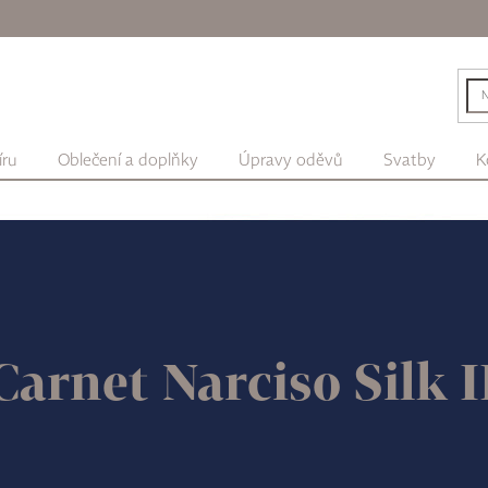
íru
Oblečení a doplňky
Úpravy oděvů
Svatby
K
Carnet Narciso Silk 