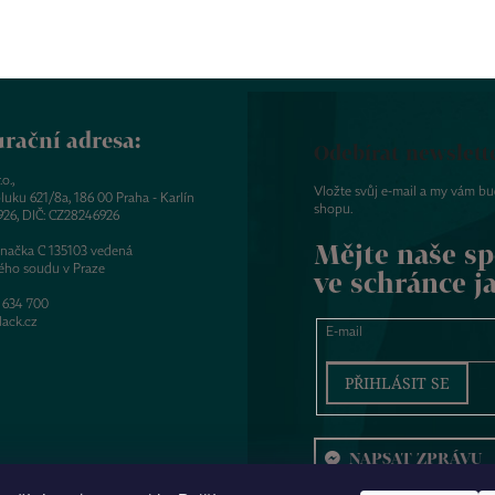
rační adresa:
Odebírat newslett
o.,
Vložte svůj e-mail a my vám b
luku 621/8a, 186 00 Praha - Karlín
shopu.
926, DIČ: CZ28246926
Mějte naše sp
značka C 135103 vedená
ého soudu v Praze
ve schránce j
 634 700
ack.cz
E-mail
PŘIHLÁSIT SE
NAPSAT ZPRÁVU