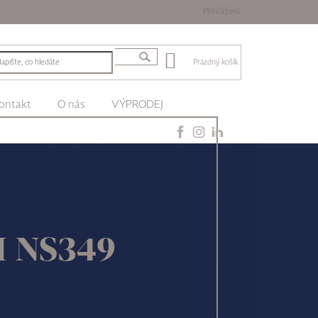
Přihlášení
Prázdný košík
ontakt
O nás
VÝPRODEJ
II NS349