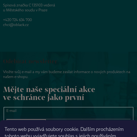
Spisová značka C 135103 vedená
u Městského soudu v Praze
+420 724 634 700
chci@oblack.cz
Odebírat newsletter
Vložte svůj e-mail a my vám budeme zasílat informace o nových produktech na
našem e-shopu.
Mějte naše speciální akce
ve schránce jako první
E-mail
PŘIHLÁSIT SE
Tento web používá soubory cookie. Dalším procházením
tohoto webu vyjadřujete souhlas s jejich používáním.