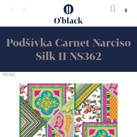
Přejít
na
obsah
Podšívka Carnet Narciso
Silk II NS362
NS362