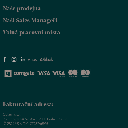
Naše prodejna
Naši Sales Manageři
Volná pracovní místa
#nosimOblack
Fakturační adresa:
Oblack s.r.o.,
Prvního pluku 621/8a, 186 00 Praha - Karlín
IČ: 28246926, DIČ: CZ28246926