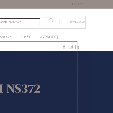
Přihlášení
Prázdný košík
ontakt
O nás
VÝPRODEJ
II NS372