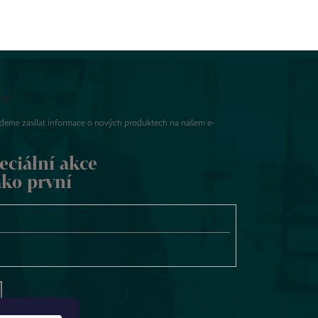
er
udeme zasílat informace o nových produktech na našem e-
eciální akce
ako první