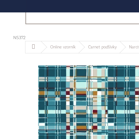
NS372
Domů
Online vzorník
Carnet podšívky
Narcis