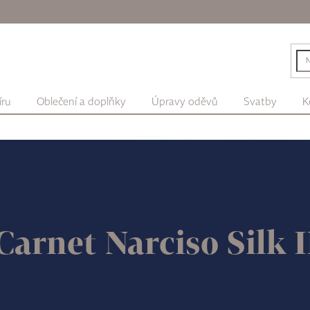
íru
Oblečení a doplňky
Úpravy oděvů
Svatby
K
Carnet Narciso Silk 