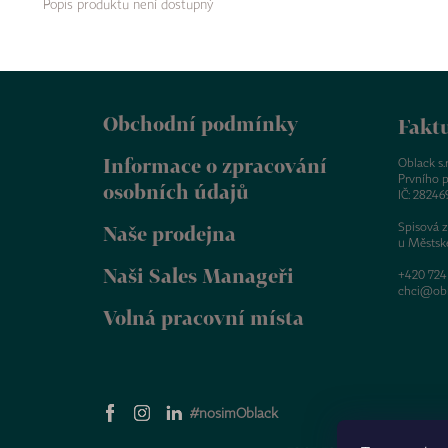
Popis produktu není dostupný
Z
á
Obchodní podmínky
p
Faktu
a
Informace o zpracování
t
Oblack s.r.
Prvního p
í
osobních údajů
IČ: 28246
Spisová 
Naše prodejna
u Městsk
Naši Sales Manageři
+420 724
chci@obl
Volná pracovní místa
#nosimOblack