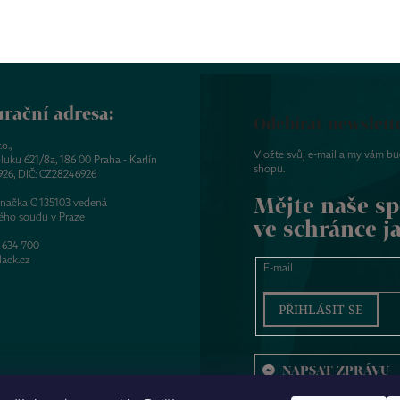
rační adresa:
Odebírat newslett
o.,
Vložte svůj e-mail a my vám b
luku 621/8a, 186 00 Praha - Karlín
shopu.
926, DIČ: CZ28246926
Mějte naše sp
značka C 135103 vedená
ého soudu v Praze
ve schránce j
 634 700
ack.cz
E-mail
PŘIHLÁSIT SE
NAPSAT ZPRÁVU