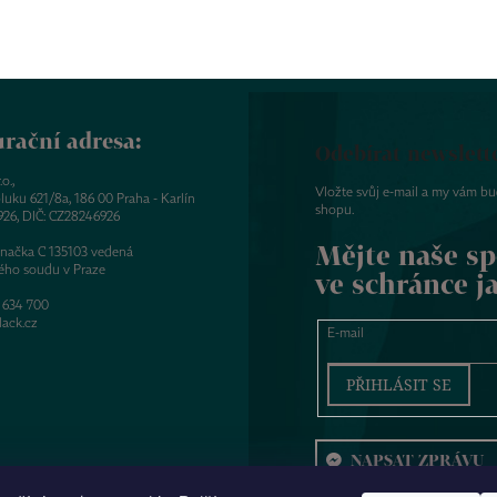
rační adresa:
Odebírat newslett
o.,
Vložte svůj e-mail a my vám b
luku 621/8a, 186 00 Praha - Karlín
shopu.
926, DIČ: CZ28246926
Mějte naše sp
značka C 135103 vedená
ého soudu v Praze
ve schránce j
 634 700
ack.cz
E-mail
PŘIHLÁSIT SE
NAPSAT ZPRÁVU