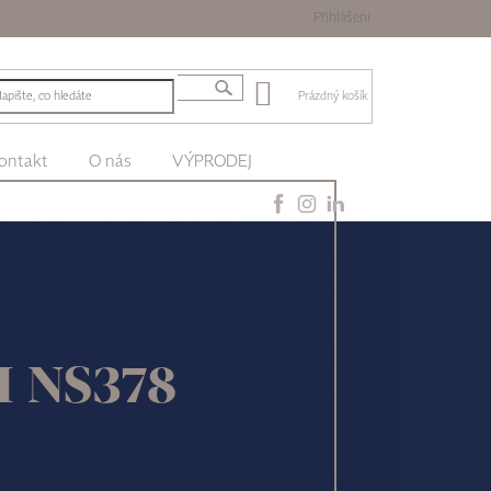
Přihlášení
Prázdný košík
ontakt
O nás
VÝPRODEJ
II NS378