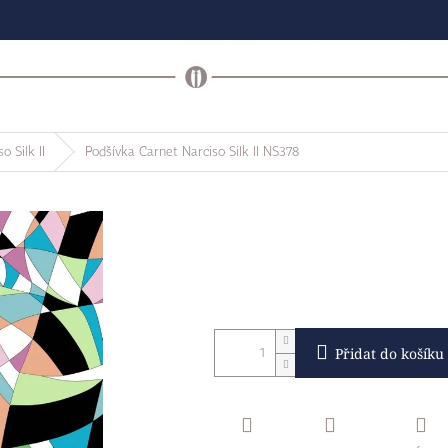
o Silk II
Podšívka Carnet Narciso Silk II NS378
Přidat do košíku