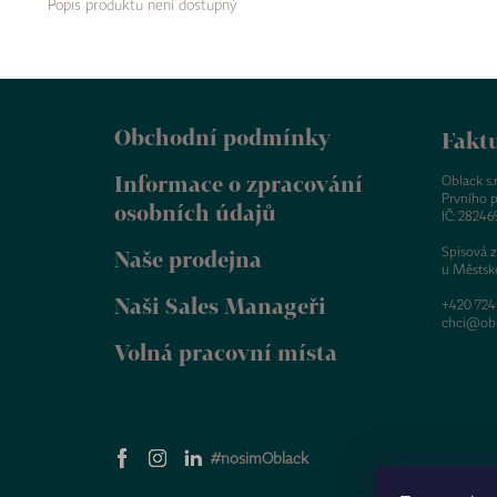
Popis produktu není dostupný
Z
á
Obchodní podmínky
p
Faktu
a
Informace o zpracování
t
Oblack s.r.
Prvního p
í
osobních údajů
IČ: 28246
Spisová 
Naše prodejna
u Městsk
Naši Sales Manageři
+420 724
chci@obl
Volná pracovní místa
#nosimOblack