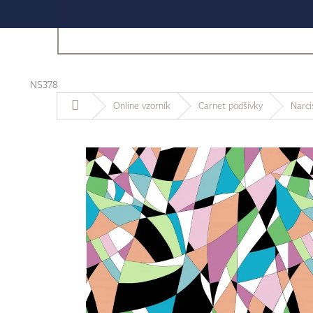
NS378
Domů
Online vzorník
Carnet podšívky
Narcis