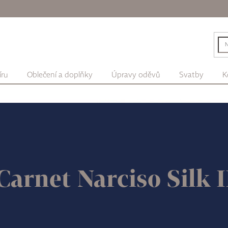
íru
Oblečení a doplňky
Úpravy oděvů
Svatby
K
Carnet Narciso Silk 