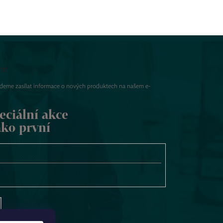
er
udeme zasílat informace o nových produktech na našem e-
eciální akce
ako první