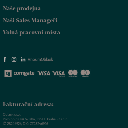
Naše prodejna
Naši Sales Manageři
Volná pracovní místa
#nosimOblack
Fakturační adresa:
Oblack s.r.o.,
Prvního pluku 621/8a, 186 00 Praha - Karlín
IČ: 28246926, DIČ: CZ28246926