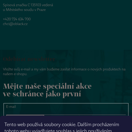
Spisová značka C 135103 vedená
u Městského soudu v Praze
+420 724 634 700
chci@oblack.cz
Odebírat newsletter
Vložte svůj e-mail a my vám budeme zasílat informace o nových produktech na
našem e-shopu.
Mějte naše speciální akce
ve schránce jako první
E-mail
PŘIHLÁSIT SE
Tento web používá soubory cookie. Dalším procházením
tohoto webu vyjadřujete souhlas s jejich používáním.