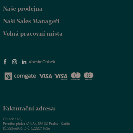
Naše prodejna
Naši Sales Manageři
Volná pracovní místa
#nosimOblack
Fakturační adresa:
Oblack s.r.o.,
Prvního pluku 621/8a, 186 00 Praha - Karlín
IČ: 28246926, DIČ: CZ28246926