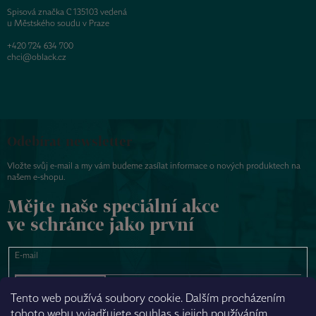
Spisová značka C 135103 vedená
u Městského soudu v Praze
+420 724 634 700
chci@oblack.cz
Odebírat newsletter
Vložte svůj e-mail a my vám budeme zasílat informace o nových produktech na
našem e-shopu.
Mějte naše speciální akce
ve schránce jako první
E-mail
PŘIHLÁSIT SE
Tento web používá soubory cookie. Dalším procházením
tohoto webu vyjadřujete souhlas s jejich používáním.