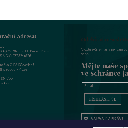
rační adresa:
Odebírat newslett
o.,
Vložte svůj e-mail a my vám b
luku 621/8a, 186 00 Praha - Karlín
shopu.
926, DIČ: CZ28246926
Mějte naše sp
značka C 135103 vedená
ého soudu v Praze
ve schránce j
 634 700
ack.cz
E-mail
PŘIHLÁSIT SE
NAPSAT ZPRÁVU