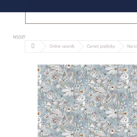
NS037
Domů
Online vzorník
Carnet podšívky
Narci