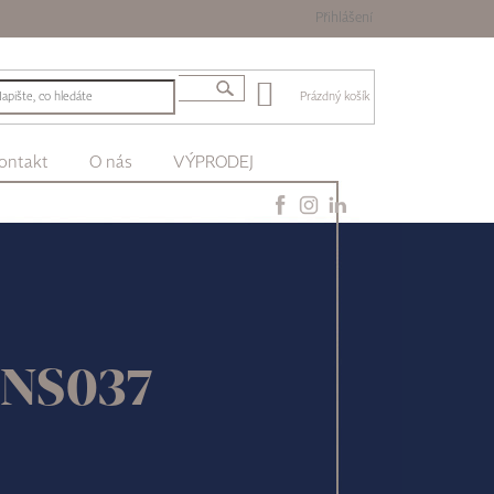
Přihlášení
Prázdný košík
ontakt
O nás
VÝPRODEJ
 NS037