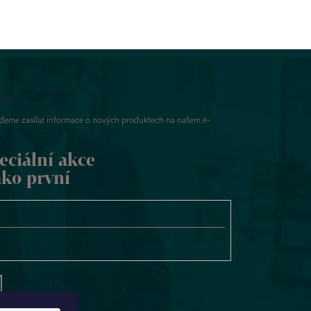
er
udeme zasílat informace o nových produktech na našem e-
eciální akce
ako první