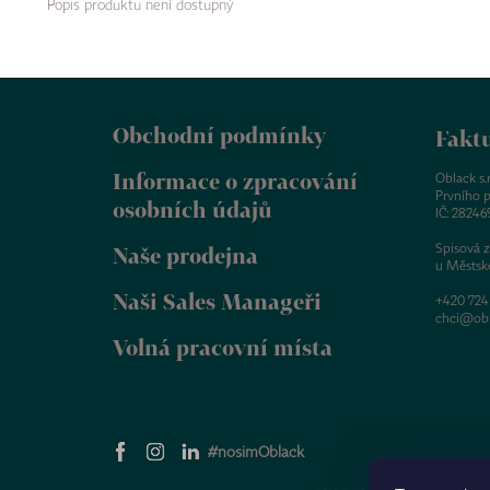
Popis produktu není dostupný
Z
á
Obchodní podmínky
p
Faktu
a
Informace o zpracování
t
Oblack s.r.
Prvního p
í
osobních údajů
IČ: 28246
Spisová 
Naše prodejna
u Městsk
Naši Sales Manageři
+420 724
chci@obl
Volná pracovní místa
#nosimOblack