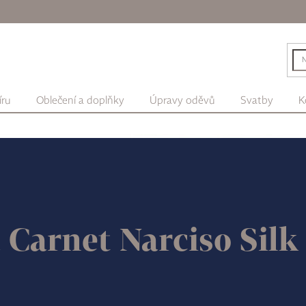
íru
Oblečení a doplňky
Úpravy oděvů
Svatby
K
 Carnet Narciso Silk