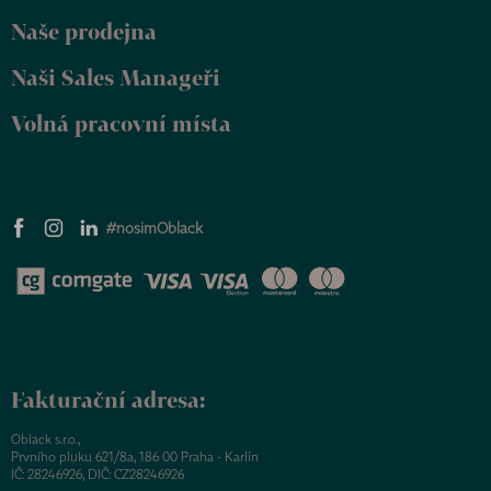
Naše prodejna
Naši Sales Manageři
Volná pracovní místa
#nosimOblack
Fakturační adresa:
Oblack s.r.o.,
Prvního pluku 621/8a, 186 00 Praha - Karlín
IČ: 28246926, DIČ: CZ28246926