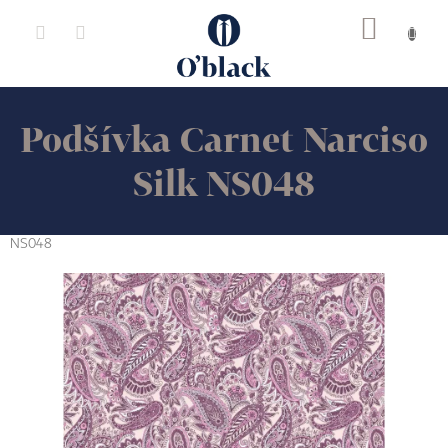
Přejít
na
obsah
Podšívka Carnet Narciso
Silk NS048
NS048