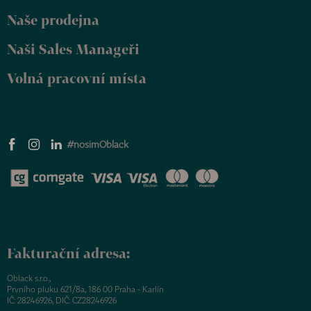
Naše prodejna
Naši Sales Manageři
Volná pracovní místa
#nosimOblack
Fakturační adresa:
Oblack s.r.o.,
Prvního pluku 621/8a, 186 00 Praha - Karlín
IČ: 28246926, DIČ: CZ28246926