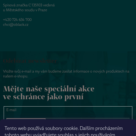
Spisová značka C 135103 vedená
u Městského soudu v Praze
+420 724 634 700
chci@oblack.cz
Odebírat newsletter
Vložte svůj e-mail a my vám budeme zasílat informace o nových produktech na
našem e-shopu.
Mějte naše speciální akce
ve schránce jako první
E-mail
PŘIHLÁSIT SE
Tento web používá soubory cookie. Dalším procházením
tohoto webu vyjadřujete souhlas s jejich používáním.