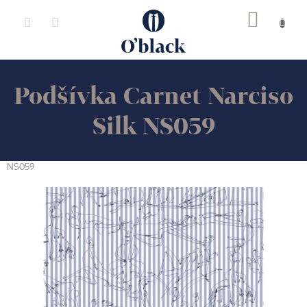
Přejít
na
obsah
Podšívka Carnet Narciso
Silk NS059
NS059