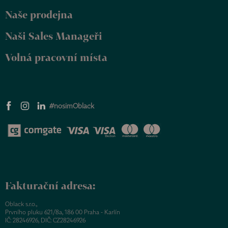
Naše prodejna
Naši Sales Manageři
Volná pracovní místa
#nosimOblack
Fakturační adresa:
Oblack s.r.o.,
Prvního pluku 621/8a, 186 00 Praha - Karlín
IČ: 28246926, DIČ: CZ28246926