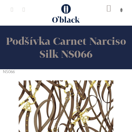
Přejít
na
obsah
Podšívka Carnet Narciso
Silk NS066
NS066