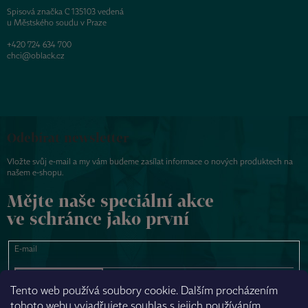
Spisová značka C 135103 vedená
u Městského soudu v Praze
+420 724 634 700
chci@oblack.cz
Odebírat newsletter
Vložte svůj e-mail a my vám budeme zasílat informace o nových produktech na
našem e-shopu.
Mějte naše speciální akce
ve schránce jako první
E-mail
PŘIHLÁSIT SE
Tento web používá soubory cookie. Dalším procházením
tohoto webu vyjadřujete souhlas s jejich používáním.