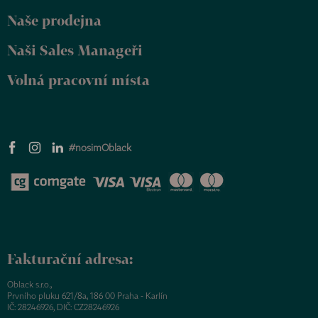
Naše prodejna
Naši Sales Manageři
Volná pracovní místa
#nosimOblack
Fakturační adresa:
Oblack s.r.o.,
Prvního pluku 621/8a, 186 00 Praha - Karlín
IČ: 28246926, DIČ: CZ28246926