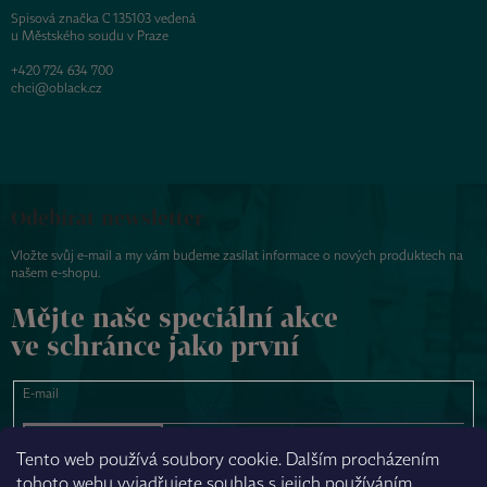
Spisová značka C 135103 vedená
u Městského soudu v Praze
+420 724 634 700
chci@oblack.cz
Odebírat newsletter
Vložte svůj e-mail a my vám budeme zasílat informace o nových produktech na
našem e-shopu.
Mějte naše speciální akce
ve schránce jako první
E-mail
PŘIHLÁSIT SE
Tento web používá soubory cookie. Dalším procházením
tohoto webu vyjadřujete souhlas s jejich používáním.