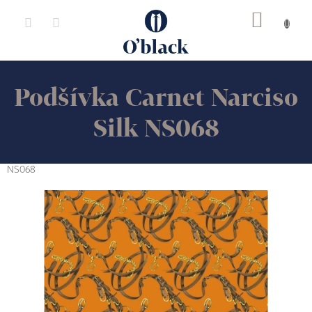
Přejít
na
obsah
Podšívka Carnet Narciso
Silk NS068
NS068