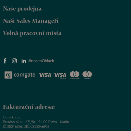
Naše prodejna
Naši Sales Manageři
Volná pracovní místa
#nosimOblack
Fakturační adresa:
Oblack s.r.o.,
Prvního pluku 621/8a, 186 00 Praha - Karlín
IČ: 28246926, DIČ: CZ28246926