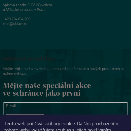
Spisová značka C 135103 vedená
u Městského soudu v Praze
+420 724 634 700
chci@oblack.cz
Odebírat newsletter
Vložte svůj e-mail a my vám budeme zasílat informace o nových produktech na
našem e-shopu.
Mějte naše speciální akce
ve schránce jako první
E-mail
PŘIHLÁSIT SE
Tento web používá soubory cookie. Dalším procházením
tohoto webu vyjadřujete souhlas s jejich používáním.