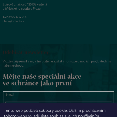
Spisová značka C 135103 vedená
u Městského soudu v Praze
+420 724 634 700
chci@oblack.cz
Odebírat newsletter
Vložte svůj e-mail a my vám budeme zasílat informace o nových produktech na
našem e-shopu.
Mějte naše speciální akce
ve schránce jako první
E-mail
PŘIHLÁSIT SE
Tento web používá soubory cookie. Dalším procházením
tohoto webu vyjadřujete souhlas s jejich používáním.