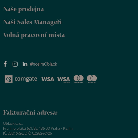
Naše prodejna
Naši Sales Manageři
Volná pracovní místa
#nosimOblack
Fakturační adresa:
Oblack s.r.o.,
Prvního pluku 621/8a, 186 00 Praha - Karlín
IČ: 28246926, DIČ: CZ28246926