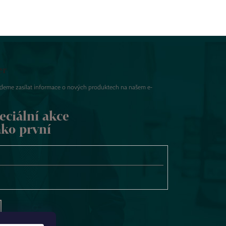
er
udeme zasílat informace o nových produktech na našem e-
eciální akce
ako první