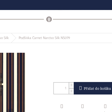
so Silk
Podšívka Carnet Narciso Silk NS079
Přidat do košíku