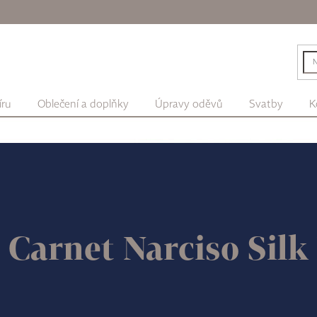
íru
Oblečení a doplňky
Úpravy oděvů
Svatby
K
 Carnet Narciso Silk