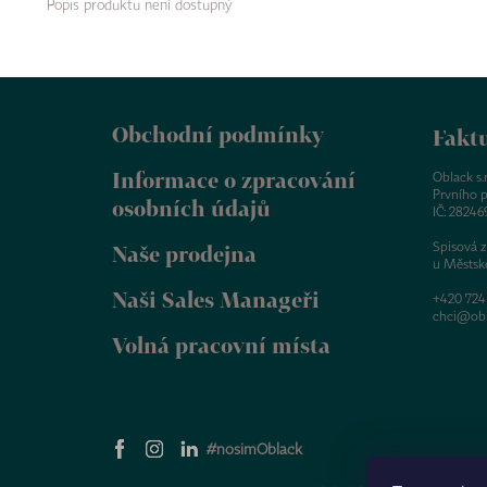
Popis produktu není dostupný
Z
á
Obchodní podmínky
p
Faktu
a
Informace o zpracování
t
Oblack s.r.
Prvního p
í
osobních údajů
IČ: 28246
Spisová 
Naše prodejna
u Městsk
Naši Sales Manageři
+420 724
chci@obl
Volná pracovní místa
#nosimOblack