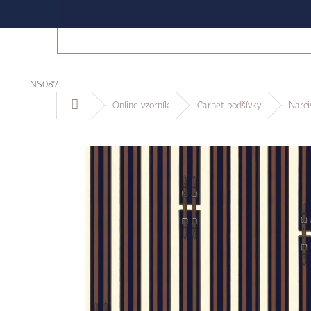
NS087
Domů
Online vzorník
Carnet podšívky
Narci