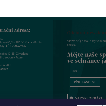
rační adresa:
Odebírat newslett
o.,
Vložte svůj e-mail a my vám b
luku 621/8a, 186 00 Praha - Karlín
shopu.
926, DIČ: CZ28246926
Mějte naše sp
značka C 135103 vedená
ého soudu v Praze
ve schránce j
 634 700
ack.cz
E-mail
PŘIHLÁSIT SE
NAPSAT ZPRÁVU