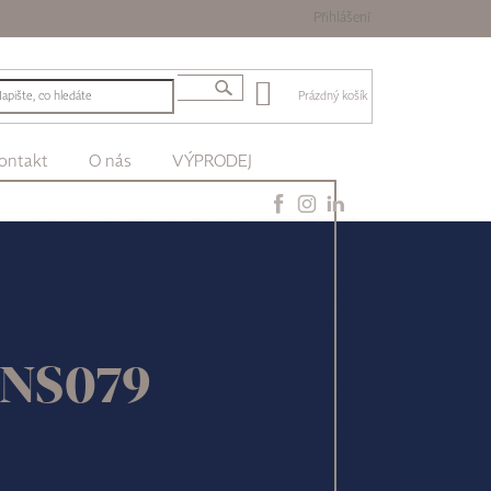
Přihlášení
Prázdný košík
ontakt
O nás
VÝPRODEJ
 NS079