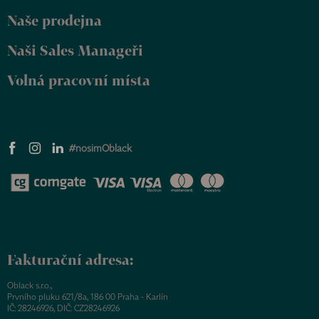
Naše prodejna
Naši Sales Manageři
Volná pracovní místa
#nosimOblack
Fakturační adresa:
Oblack s.r.o.,
Prvního pluku 621/8a, 186 00 Praha - Karlín
IČ: 28246926, DIČ: CZ28246926