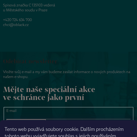
Spisová značka C 135103 vedená
u Městského soudu v Praze
+420 724 634 700
chci@oblack.cz
Odebírat newsletter
Vložte svůj e-mail a my vám budeme zasílat informace o nových produktech na
našem e-shopu.
Mějte naše speciální akce
ve schránce jako první
E-mail
PŘIHLÁSIT SE
Tento web používá soubory cookie. Dalším procházením
tohoto webu vyjadřujete souhlas s jejich používáním.