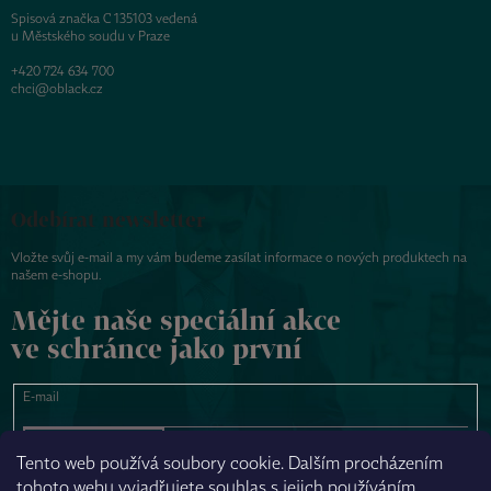
Spisová značka C 135103 vedená
u Městského soudu v Praze
+420 724 634 700
chci@oblack.cz
Odebírat newsletter
Vložte svůj e-mail a my vám budeme zasílat informace o nových produktech na
našem e-shopu.
Mějte naše speciální akce
ve schránce jako první
E-mail
PŘIHLÁSIT SE
Tento web používá soubory cookie. Dalším procházením
tohoto webu vyjadřujete souhlas s jejich používáním.