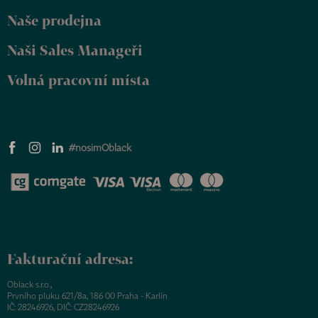
Naše prodejna
Naši Sales Manageři
Volná pracovní místa
#nosimOblack
Fakturační adresa:
Oblack s.r.o.,
Prvního pluku 621/8a, 186 00 Praha - Karlín
IČ: 28246926, DIČ: CZ28246926