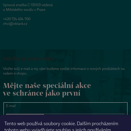
Spisová značka C 135103 vedená
u Městského soudu v Praze
+420 724 634 700
chci@oblack.cz
Odebírat newsletter
Vložte svůj e-mail a my vám budeme zasílat informace o nových produktech na
našem e-shopu.
Mějte naše speciální akce
ve schránce jako první
E-mail
PŘIHLÁSIT SE
Tento web používá soubory cookie. Dalším procházením
tohoto webu vyjadřujete souhlas s jejich používáním.