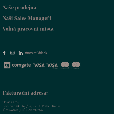
Naše prodejna
Naši Sales Manageři
Volná pracovní místa
#nosimOblack
Fakturační adresa:
Oblack s.r.o.,
Prvního pluku 621/8a, 186 00 Praha - Karlín
IČ: 28246926, DIČ: CZ28246926