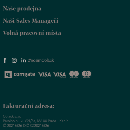
Naše prodejna
Naši Sales Manageři
Volná pracovní místa
#nosimOblack
Fakturační adresa:
Oblack s.r.o.,
Prvního pluku 621/8a, 186 00 Praha - Karlín
IČ: 28246926, DIČ: CZ28246926