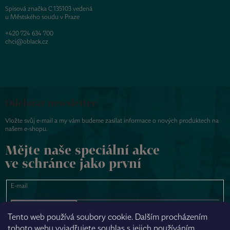
Spisová značka C 135103 vedená
u Městského soudu v Praze
+420 724 634 700
chci@oblack.cz
Odebírat newsletter
Vložte svůj e-mail a my vám budeme zasílat informace o nových produktech na
našem e-shopu.
Mějte naše speciální akce
ve schránce jako první
E-mail
PŘIHLÁSIT SE
Tento web používá soubory cookie. Dalším procházením
tohoto webu vyjadřujete souhlas s jejich používáním.