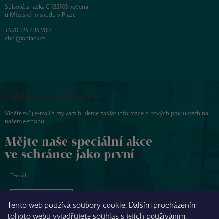
Spisová značka C 135103 vedená
u Městského soudu v Praze
+420 724 634 700
chci@oblack.cz
Odebírat newsletter
Vložte svůj e-mail a my vám budeme zasílat informace o nových produktech na
našem e-shopu.
Mějte naše speciální akce
ve schránce jako první
E-mail
PŘIHLÁSIT SE
Tento web používá soubory cookie. Dalším procházením
tohoto webu vyjadřujete souhlas s jejich používáním.