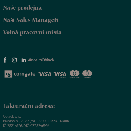
Naše prodejna
Naši Sales Manageři
Volná pracovní místa
#nosimOblack
Fakturační adresa:
Oblack s.r.o.,
Prvního pluku 621/8a, 186 00 Praha - Karlín
IČ: 28246926, DIČ: CZ28246926