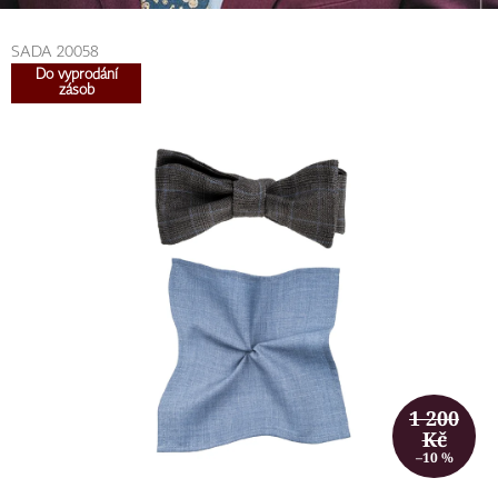
SADA 20058
Do vyprodání
zásob
1 200
Kč
–10 %