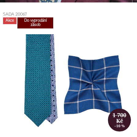
SADA 20067
Akce
Do vyprodání
zásob
1 700
Kč
–10 %