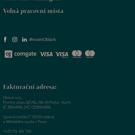
Volná pracovní místa
#nosimOblack
Fakturační adresa:
Oblack s.r.o.,
Prvního pluku 621/8a, 186 00 Praha - Karlín
IČ: 28246926, DIČ: CZ28246926
Spisová značka C 135103 vedená
u Městského soudu v Praze
+420 724 634 700