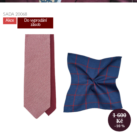
SADA 20068
Akce
Do vyprodání
zásob
1 600
Kč
–10 %