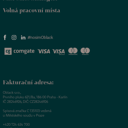
Volná pracovní místa
#nosimOblack
Fakturační adresa:
Oblack s.r.o.,
Prvního pluku 621/8a, 186 00 Praha - Karlín
IČ: 28246926, DIČ: CZ28246926
Spisová značka C 135103 vedená
u Městského soudu v Praze
+420 724 634 700