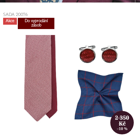
SADA 20076
Akce
Do vyprodání
zásob
2 350
Kč
–10 %