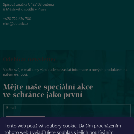
Spisová značka C 135103 vedená
u Městského soudu v Praze
+420 724 634 700
chci@oblack.cz
Odebírat newsletter
Vložte svůj e-mail a my vám budeme zasílat informace o nových produktech na
našem e-shopu.
Mějte naše speciální akce
ve schránce jako první
E-mail
PŘIHLÁSIT SE
Tento web používá soubory cookie. Dalším procházením
tohoto webu vyjadřujete souhlas s jejich používáním.