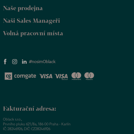
Naše prodejna
Naši Sales Manageři
Volná pracovní místa
#nosimOblack
Fakturační adresa:
Oblack s.r.o.,
Prvního pluku 621/8a, 186 00 Praha - Karlín
IČ: 28246926, DIČ: CZ28246926