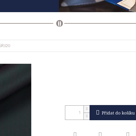
 SR320
Přidat do košíku