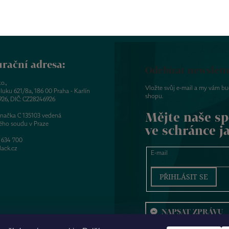
rační adresa:
Odebírat newslett
o.,
Vložte svůj e-mail a my vám b
luku 621/8a, 186 00 Praha - Karlín
shopu.
926, DIČ: CZ28246926
Mějte naše sp
značka C 135103 vedená
ého soudu v Praze
ve schránce j
 634 700
ack.cz
E-mail
PŘIHLÁSIT SE
NAPSAT ZPRÁVU