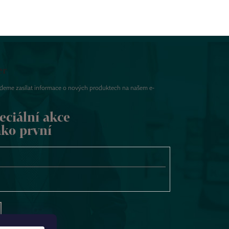
er
udeme zasílat informace o nových produktech na našem e-
eciální akce
ako první