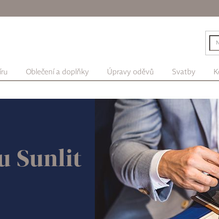
íru
Oblečení a doplňky
Úpravy oděvů
Svatby
K
u Sunlit