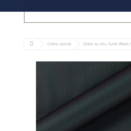
Domů
Online vzorník
Oblek na míru Sunlit Wools