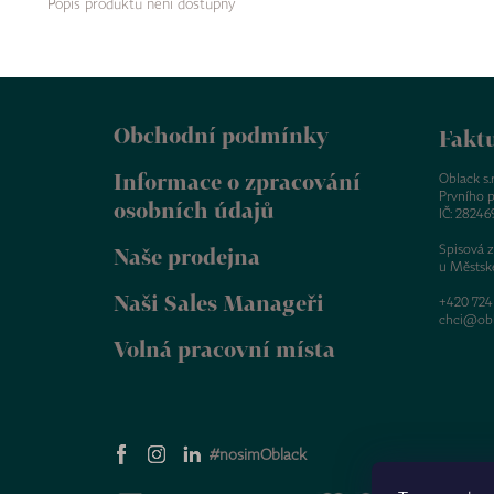
Popis produktu není dostupný
Z
á
Obchodní podmínky
p
Faktu
a
Informace o zpracování
t
Oblack s.r.
Prvního p
í
osobních údajů
IČ: 28246
Spisová 
Naše prodejna
u Městsk
Naši Sales Manageři
+420 724
chci@obl
Volná pracovní místa
#nosimOblack