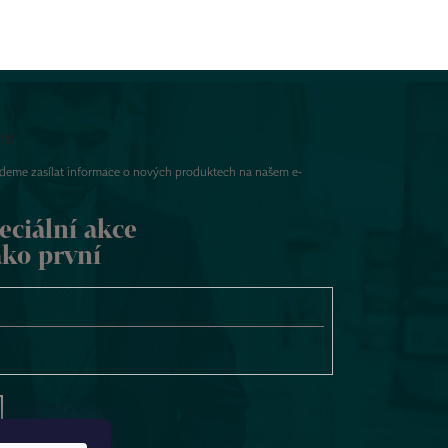
er
udeme zasílat informace o nových produktech na našem e-
eciální akce
ako první