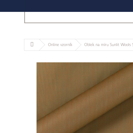
Domů
Online vzorník
Oblek na míru Sunlit Wools