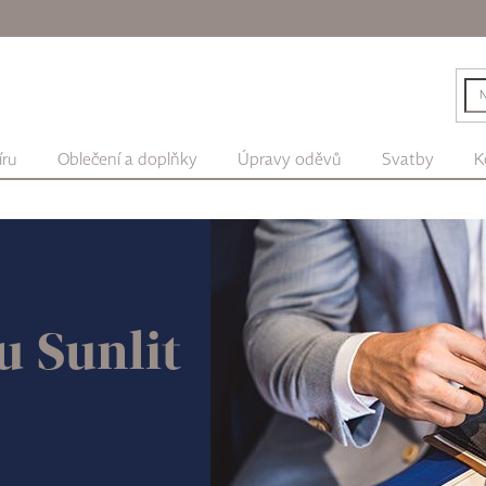
íru
Oblečení a doplňky
Úpravy oděvů
Svatby
K
u Sunlit