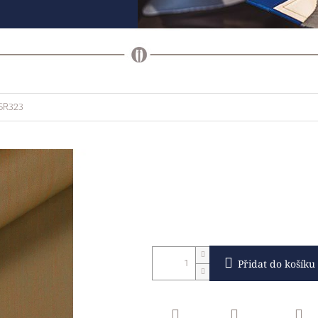
 SR323
Přidat do košíku