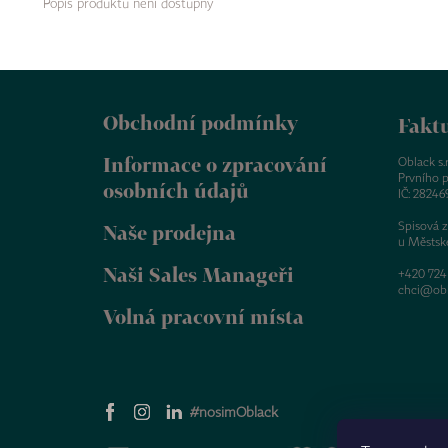
Popis produktu není dostupný
Z
á
Obchodní podmínky
p
Faktu
a
Informace o zpracování
t
Oblack s.r.
Prvního p
í
osobních údajů
IČ: 28246
Spisová 
Naše prodejna
u Městsk
Naši Sales Manageři
+420 724
chci@obl
Volná pracovní místa
#nosimOblack