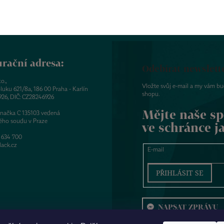
rační adresa:
Odebírat newslett
o.,
Vložte svůj e-mail a my vám b
luku 621/8a, 186 00 Praha - Karlín
shopu.
926, DIČ: CZ28246926
Mějte naše sp
značka C 135103 vedená
ého soudu v Praze
ve schránce j
 634 700
ack.cz
E-mail
PŘIHLÁSIT SE
NAPSAT ZPRÁVU