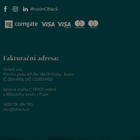
#nosimOblack
Fakturační adresa:
Oblack s.r.o.,
Prvního pluku 621/8a, 186 00 Praha - Karlín
IČ: 28246926, DIČ: CZ28246926
Spisová značka C 135103 vedená
u Městského soudu v Praze
+420 724 634 700
chci@oblack.cz