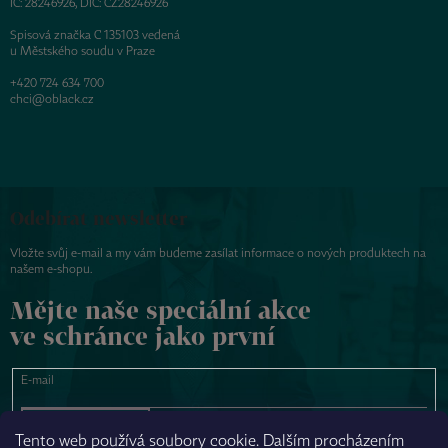
IČ: 28246926, DIČ: CZ28246926
Spisová značka C 135103 vedená
u Městského soudu v Praze
+420 724 634 700
chci@oblack.cz
Odebírat newsletter
Vložte svůj e-mail a my vám budeme zasílat informace o nových produktech na
našem e-shopu.
Mějte naše speciální akce
ve schránce jako první
E-mail
PŘIHLÁSIT SE
Tento web používá soubory cookie. Dalším procházením