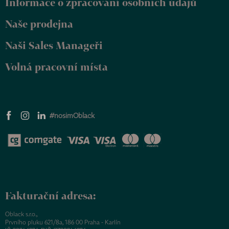
Informace o zpracování osobních údajů
í
Naše prodejna
Naši Sales Manageři
Volná pracovní místa
#nosimOblack
Fakturační adresa:
Oblack s.r.o.,
Prvního pluku 621/8a, 186 00 Praha - Karlín