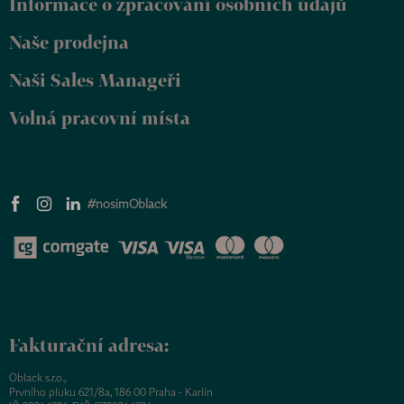
Informace o zpracování osobních údajů
í
Naše prodejna
Naši Sales Manageři
Volná pracovní místa
#nosimOblack
Fakturační adresa:
Oblack s.r.o.,
Prvního pluku 621/8a, 186 00 Praha - Karlín