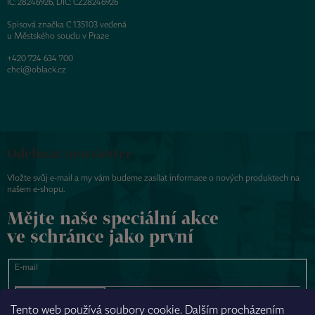
IČ: 28246926, DIČ: CZ28246926
Spisová značka C 135103 vedená
u Městského soudu v Praze
+420 724 634 700
chci@oblack.cz
Odebírat newsletter
Vložte svůj e-mail a my vám budeme zasílat informace o nových produktech na
našem e-shopu.
Mějte naše speciální akce
ve schránce jako první
E-mail
PŘIHLÁSIT SE
Tento web používá soubory cookie. Dalším procházením