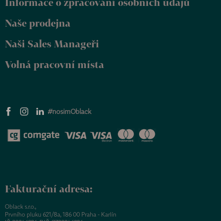
Informace o zpracování osobních údajů
í
Naše prodejna
Naši Sales Manageři
Volná pracovní místa
#nosimOblack
Fakturační adresa:
Oblack s.r.o.,
Prvního pluku 621/8a, 186 00 Praha - Karlín