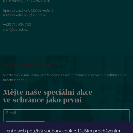
IČ: 28246926, DIČ: CZ28246926
Spisová značka C 135103 vedená
u Městského soudu v Praze
+420 724 634 700
chci@oblack.cz
Odebírat newsletter
Vložte svůj e-mail a my vám budeme zasílat informace o nových produktech na
našem e-shopu.
Mějte naše speciální akce
ve schránce jako první
E-mail
PŘIHLÁSIT SE
Tento web používá soubory cookie. Dalším procházením