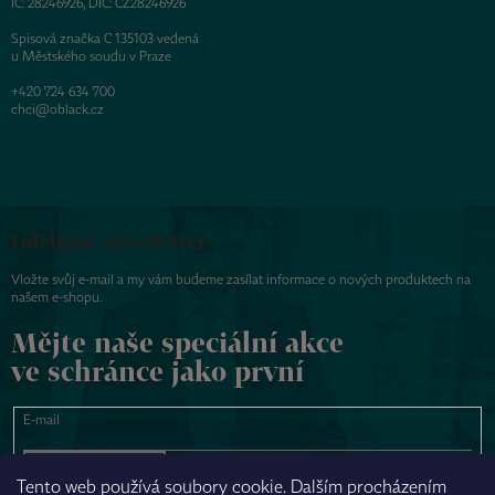
IČ: 28246926, DIČ: CZ28246926
Spisová značka C 135103 vedená
u Městského soudu v Praze
+420 724 634 700
chci@oblack.cz
Odebírat newsletter
Vložte svůj e-mail a my vám budeme zasílat informace o nových produktech na
našem e-shopu.
Mějte naše speciální akce
ve schránce jako první
E-mail
PŘIHLÁSIT SE
Tento web používá soubory cookie. Dalším procházením