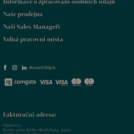
Informace o zpracování osobních údajů
í
Naše prodejna
Naši Sales Manageři
Volná pracovní místa
#nosimOblack
Fakturační adresa:
Oblack s.r.o.,
Prvního pluku 621/8a, 186 00 Praha - Karlín