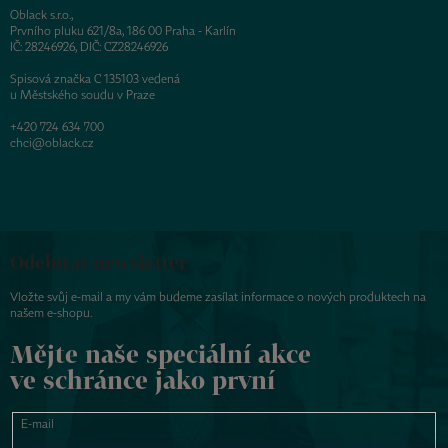
Oblack s.r.o.,
Prvního pluku 621/8a, 186 00 Praha - Karlín
IČ: 28246926, DIČ: CZ28246926
Spisová značka C 135103 vedená
u Městského soudu v Praze
+420 724 634 700
chci@oblack.cz
Odebírat newsletter
Vložte svůj e-mail a my vám budeme zasílat informace o nových produktech na
našem e-shopu.
Mějte naše speciální akce
ve schránce jako první
E-mail