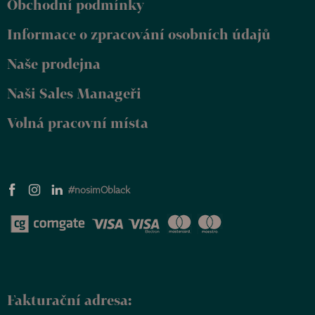
Obchodní podmínky
a
t
Informace o zpracování osobních údajů
í
Naše prodejna
Naši Sales Manageři
Volná pracovní místa
#nosimOblack
Fakturační adresa: