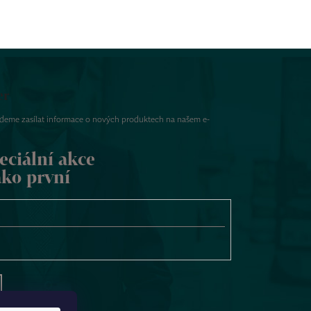
er
udeme zasílat informace o nových produktech na našem e-
eciální akce
ako první