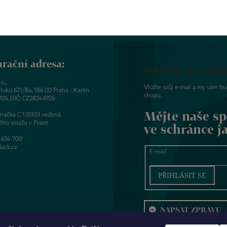
rační adresa:
Odebírat newslett
o.,
Vložte svůj e-mail a my vám b
luku 621/8a, 186 00 Praha - Karlín
shopu.
926, DIČ: CZ28246926
Mějte naše sp
značka C 135103 vedená
ého soudu v Praze
ve schránce j
 634 700
ack.cz
E-mail
PŘIHLÁSIT SE
NAPSAT ZPRÁVU