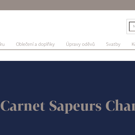
íru
Oblečení a doplňky
Úpravy oděvů
Svatby
K
 Carnet Sapeurs Ch