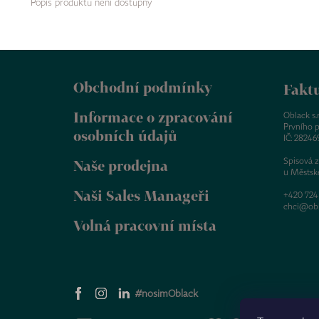
Popis produktu není dostupný
Z
á
Obchodní podmínky
p
Faktu
a
Informace o zpracování
t
Oblack s.r.
Prvního p
í
osobních údajů
IČ: 28246
Spisová 
Naše prodejna
u Městsk
Naši Sales Manageři
+420 724
chci@obl
Volná pracovní místa
#nosimOblack