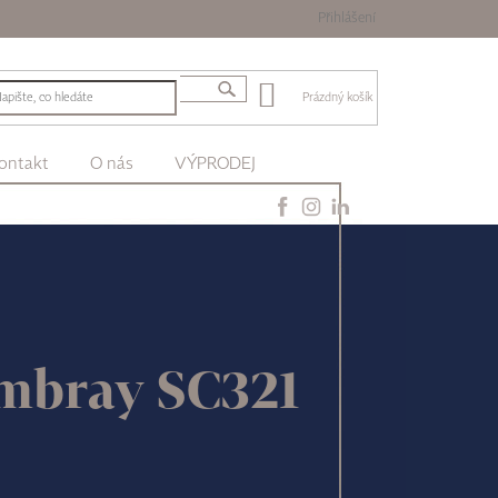
Přihlášení
Prázdný košík
ontakt
O nás
VÝPRODEJ
ambray SC321