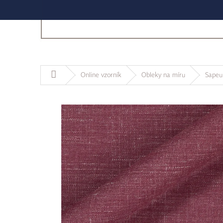
Domů
Online vzorník
Obleky na míru
Sapeu