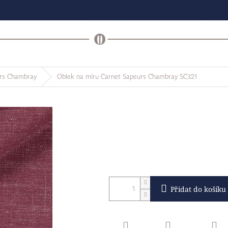
rs Chambray
Oblek na míru Carnet Sapeurs Chambray SC321
Přidat do košíku