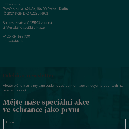
Oblack s.r.o.,
Prvního pluku 621/8a, 186 00 Praha - Karlín
IČ: 28246926, DIČ: CZ28246926
Spisová značka C 135103 vedená
u Městského soudu v Praze
+420 724 634 700
chci@oblack.cz
Odebírat newsletter
Vložte svůj e-mail a my vám budeme zasílat informace o nových produktech na
našem e-shopu.
Mějte naše speciální akce
ve schránce jako první
E-mail