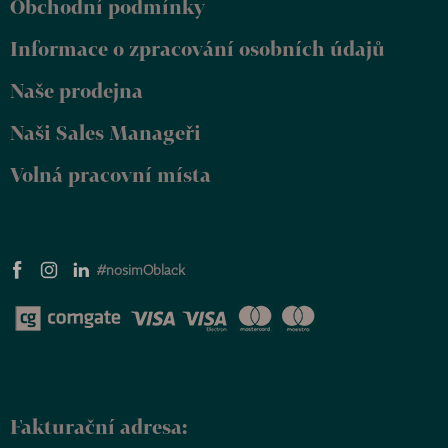
Obchodní podmínky
a
t
Informace o zpracování osobních údajů
í
Naše prodejna
Naši Sales Manageři
Volná pracovní místa
#nosimOblack
Fakturační adresa: