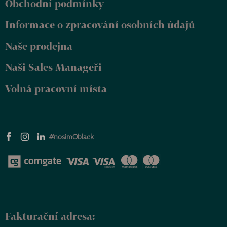
Obchodní podmínky
a
t
Informace o zpracování osobních údajů
í
Naše prodejna
Naši Sales Manageři
Volná pracovní místa
#nosimOblack
Fakturační adresa: