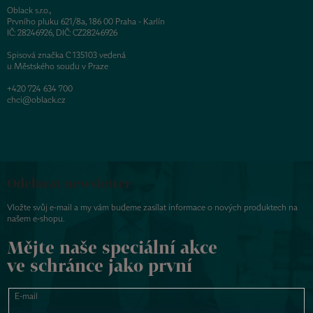
Oblack s.r.o.,
Prvního pluku 621/8a, 186 00 Praha - Karlín
IČ: 28246926, DIČ: CZ28246926
Spisová značka C 135103 vedená
u Městského soudu v Praze
+420 724 634 700
chci@oblack.cz
Odebírat newsletter
Vložte svůj e-mail a my vám budeme zasílat informace o nových produktech na
našem e-shopu.
Mějte naše speciální akce
ve schránce jako první
E-mail