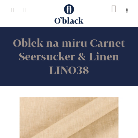
Přejít
na
obsah
Oblek na míru Carnet
Seersucker & Linen
LINO38