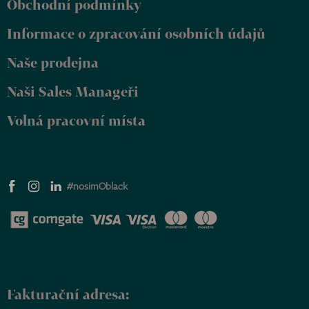
Obchodní podmínky
a
t
Informace o zpracování osobních údajů
í
Naše prodejna
Naši Sales Manageři
Volná pracovní místa
#nosimOblack
Fakturační adresa: