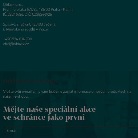
Oblack s.r.o.,
Prvního pluku 621/8a, 186 00 Praha - Karlín
IČ: 28246926, DIČ: CZ28246926
Spisová značka C 135103 vedená
u Městského soudu v Praze
+420 724 634 700
chci@oblack.cz
Odebírat newsletter
Vložte svůj e-mail a my vám budeme zasílat informace o nových produktech na
našem e-shopu.
Mějte naše speciální akce
ve schránce jako první
E-mail