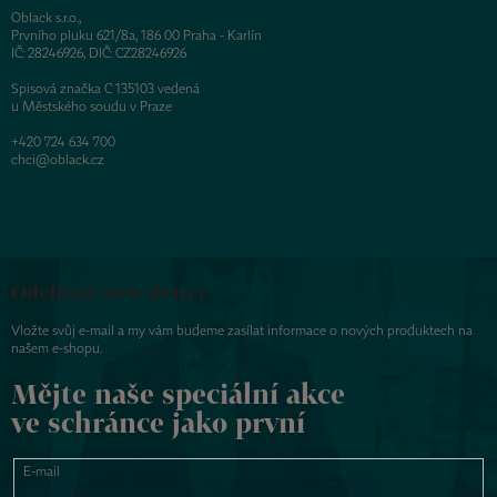
Oblack s.r.o.,
Prvního pluku 621/8a, 186 00 Praha - Karlín
IČ: 28246926, DIČ: CZ28246926
Spisová značka C 135103 vedená
u Městského soudu v Praze
+420 724 634 700
chci@oblack.cz
Odebírat newsletter
Vložte svůj e-mail a my vám budeme zasílat informace o nových produktech na
našem e-shopu.
Mějte naše speciální akce
ve schránce jako první
E-mail