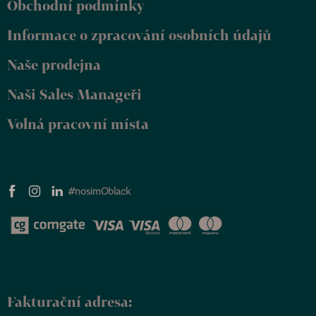
Obchodní podmínky
a
t
Informace o zpracování osobních údajů
í
Naše prodejna
Naši Sales Manageři
Volná pracovní místa
#nosimOblack
Fakturační adresa: